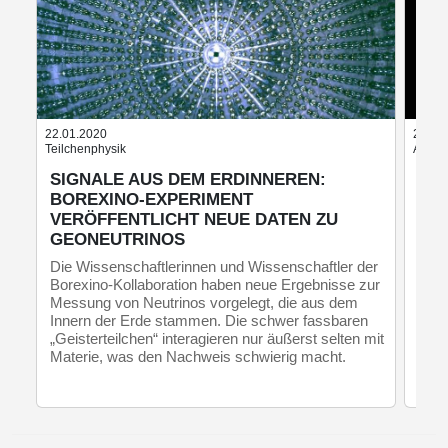
22.01.2020
28.05
Teilchenphysik
Astrop
SIGNALE AUS DEM ERDINNEREN:
WI
BOREXINO-EXPERIMENT
BL
VERÖFFENTLICHT NEUE DATEN ZU
VE
GEONEUTRINOS
Ein 
neue
Die Wissenschaftlerinnen und Wissenschaftler der
radi
Borexino-Kollaboration haben neue Ergebnisse zur
Eige
Messung von Neutrinos vorgelegt, die aus dem
Phys
Innern der Erde stammen. Die schwer fassbaren
Kass
„Geisterteilchen“ interagieren nur äußerst selten mit
Materie, was den Nachweis schwierig macht.