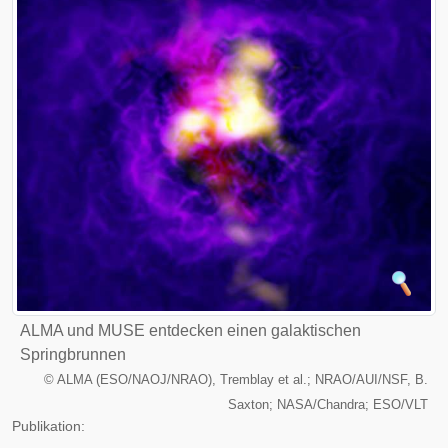
ALMA und MUSE entdecken einen galaktischen
Springbrunnen
©
ALMA (ESO/NAOJ/NRAO), Tremblay et al.; NRAO/AUI/NSF, B.
Saxton; NASA/Chandra; ESO/VLT
Publikation: