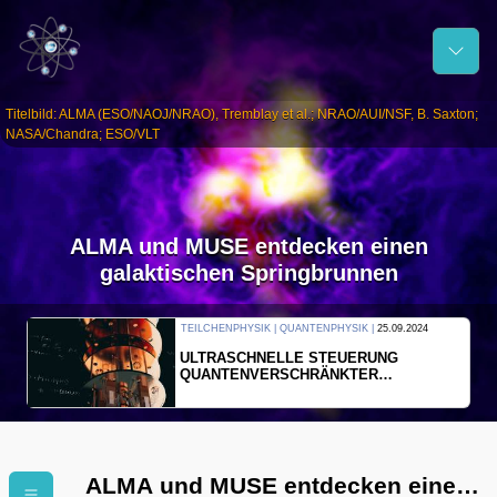
Titelbild: ALMA (ESO/NAOJ/NRAO), Tremblay et al.; NRAO/AUI/NSF, B. Saxton;
NASA/Chandra; ESO/VLT
ALMA und MUSE entdecken einen
galaktischen Springbrunnen
THERMODYNAMIK | WELLENLEHRE |
23.09.2024
FORSCHER ERZEUGEN
EINDIMENSIONALES GAS AUS LICHT
ALMA und MUSE entdecken einen