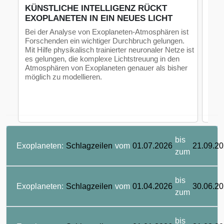
KÜNSTLICHE INTELLIGENZ RÜCKT
NE
EXOPLANETEN IN EIN NEUES LICHT
KAL
PL
Bei der Analyse von Exoplaneten-Atmosphären ist
Forschenden ein wichtiger Durchbruch gelungen.
Mit
Mit Hilfe physikalisch trainierter neuronaler Netze ist
hat 
es gelungen, die komplexe Lichtstreuung in den
neue
Atmosphären von Exoplaneten genauer als bisher
nahe
möglich zu modellieren.
bis
Exoplaneten:
Schlagzeilen
vom
01.07.2026
21.09.2
zum
bis
Exoplaneten:
Schlagzeilen
vom
01.04.2026
30.06.2
zum
bis