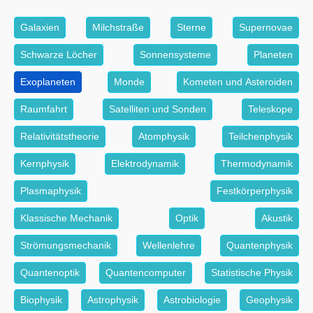
Galaxien
Milchstraße
Sterne
Supernovae
Schwarze Löcher
Sonnensysteme
Planeten
Exoplaneten
Monde
Kometen und Asteroiden
Raumfahrt
Satelliten und Sonden
Teleskope
Relativitätstheorie
Atomphysik
Teilchenphysik
Kernphysik
Elektrodynamik
Thermodynamik
Plasmaphysik
Festkörperphysik
Klassische Mechanik
Optik
Akustik
Strömungsmechanik
Wellenlehre
Quantenphysik
Quantenoptik
Quantencomputer
Statistische Physik
Biophysik
Astrophysik
Astrobiologie
Geophysik