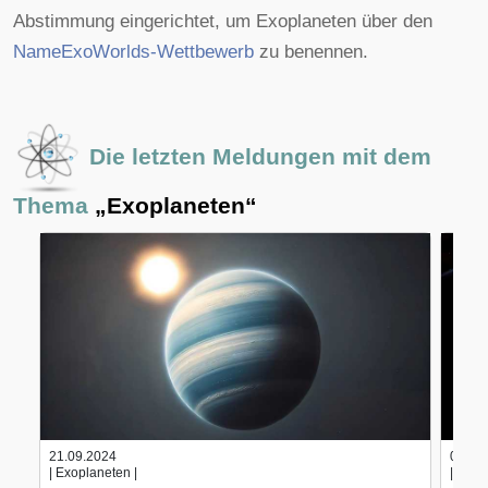
Abstimmung eingerichtet, um Exoplaneten über den
NameExoWorlds-Wettbewerb
zu benennen.
Die letzten Meldungen mit dem
Thema
„Exoplaneten“
21.09.2024
01.08
| Exoplaneten |
| Exop