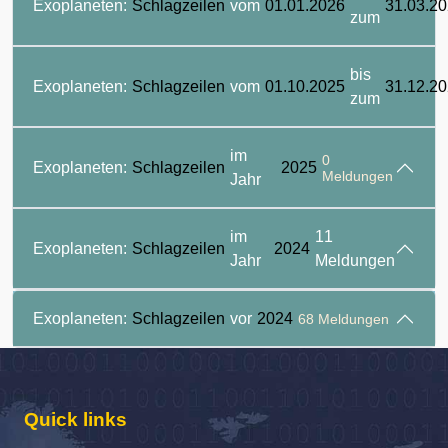
Exoplaneten:
Schlagzeilen
vom
01.01.2026
31.03.2
zum
bis
Exoplaneten:
Schlagzeilen
vom
01.10.2025
31.12.2
zum
im
0
Exoplaneten:
Schlagzeilen
2025
Meldungen
Jahr
im
11
Exoplaneten:
Schlagzeilen
2024
Jahr
Meldungen
Exoplaneten:
Schlagzeilen
vor
2024
68 Meldungen
Quick links