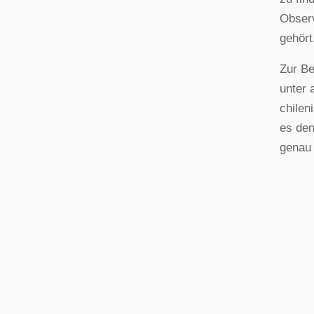
Observ
gehört
Zur Be
unter 
chilen
es den
genau