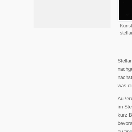
Künst
stell
Stella
nachge
nächst
was d
Außerd
im Ste
kurz B
bevors
zu fin