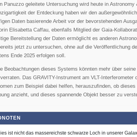
n Panuzzo geleitete Untersuchung wird heute in Astronomy & 
nzigartigkeit der Entdeckung haben wir den außergewöhnlic
figen Daten basierende Arbeit vor der bevorstehenden Ausga
orin Elisabetta Caffau, ebenfalls Mitglied der Gaia-Kollabo
itige Bereitstellung der Daten ermöglicht es anderen Astr
ereits jetzt zu untersuchen, ohne auf die Veröffentlichung d
tens Ende 2025 erfolgen soll.
re Beobachtungen dieses Systems könnten mehr über seine
 verraten. Das GRAVITY-Instrument am VLT-Interferometer
omen zum Beispiel dabei helfen, herauszufinden, ob dieses
ng anzieht, und dieses spannende Objekt besser zu verst
DNOTEN
Dies ist nicht das massereichste schwarze Loch in unserer Galax