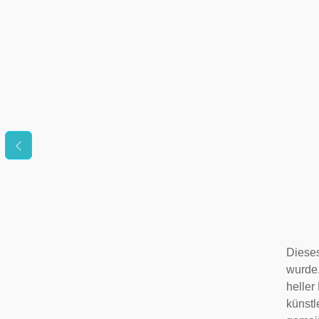
Dieses
wurde.
heller
künstl