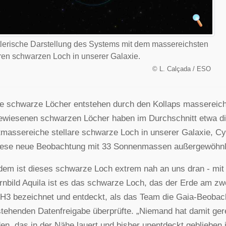
lerische Darstellung des Systems mit dem massereichsten
aren schwarzen Loch in unserer Galaxie.
©
L. Calçada / ESO
re schwarze Löcher entstehen durch den Kollaps massereiche
wiesenen schwarzen Löcher haben im Durchschnitt etwa di
massereiche stellare schwarze Loch in unserer Galaxie, C
iese neue Beobachtung mit 33 Sonnenmassen außergewöhnli
em ist dieses schwarze Loch extrem nah an uns dran - mit 
rnbild Aquila ist es das schwarze Loch, das der Erde am zw
H3 bezeichnet und entdeckt, als das Team die Gaia-Beobach
tehenden Datenfreigabe überprüfte. „Niemand hat damit ge
den, das in der Nähe lauert und bisher unentdeckt gebliebe