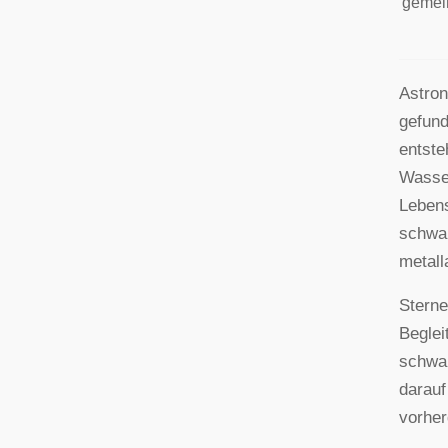
gemei
Astron
gefund
entste
Wasser
Lebens
schwar
metal
Sterne
Beglei
schwar
darauf
vorher