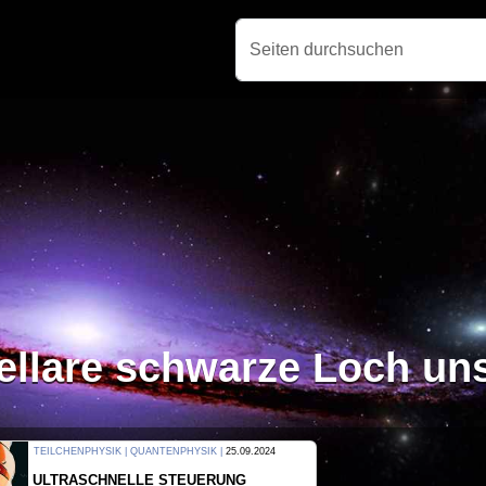
Seiten durchsuchen
ellare schwarze Loch uns
THERMODYNAMIK | WELLENLEHRE |
23.09.2024
FORSCHER ERZEUGEN