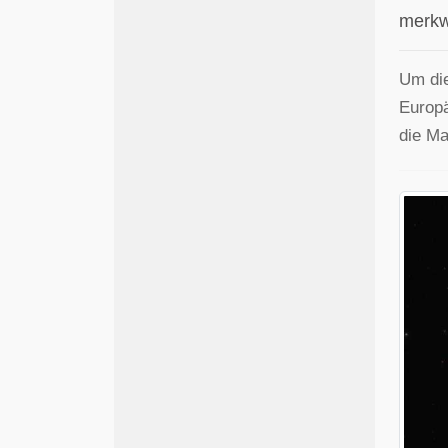
merkw
Um di
Europä
die Ma