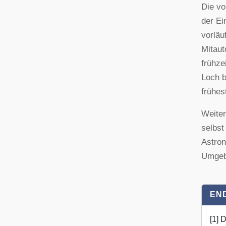
Die vo
der Ei
vorläu
Mitaut
frühze
Loch b
frühes
Weite
selbst
Astron
Umgebu
EN
[1] 