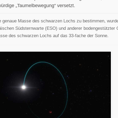
ürdige „Taumelbewegung“ versetzt.
e genaue Masse des schwarzen Lochs zu bestimmen, wurden
ischen Südsternwarte (ESO) und anderer bodengestützter O
sse des schwarzen Lochs auf das 33-fache der Sonne.