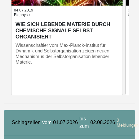
04.07.2019
30.12
Biophysik
Sonne
WIE SICH LEBENDE MATERIE DURCH
RE
CHEMISCHE SIGNALE SELBST
GE
ORGANISIERT
VO
ER
Wissenschaftler vom Max-Planck-Institut für
Dynamik und Selbstorganisation zeigen neuen
Astr
Mechanismus der Selbstorganisation lebender
inne
Materie.
unse
erkl
Stau
bis
0
Schlagzeilen
vom
01.07.2026
02.08.2026
Meldungen
zum