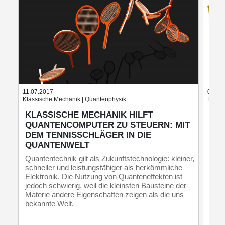
11.07.2017
06.09
Klassische Mechanik | Quantenphysik
Festkö
KLASSISCHE MECHANIK HILFT
SC
QUANTENCOMPUTER ZU STEUERN: MIT
VE
DEM TENNISSCHLÄGER IN DIE
Ein 
QUANTENWELT
norm
mehr
Quantentechnik gilt als Zukunftstechnologie: kleiner,
Gesc
schneller und leistungsfähiger als herkömmliche
Elektronik. Die Nutzung von Quanteneffekten ist
jedoch schwierig, weil die kleinsten Bausteine der
Materie andere Eigenschaften zeigen als die uns
bekannte Welt.