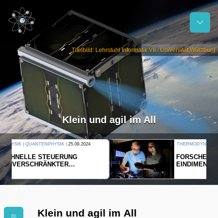
Titelbild: Lehrstuhl Informatik VII / Universität Würzburg
Klein und agil im All
THERMODYNAMIK | WELLENLEHRE |
23.09.2024
FORSCHER ERZEUGEN
EINDIMENSIONALES GAS AUS LICHT
Klein und agil im All