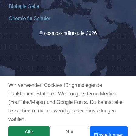
Biologie Seite
Chemie für Schüler
© cosmos-indirekt.de 2026
Wir verwenden Cookies für grundlegende
Funktionen, Statistik, Werbung, externe Medien
(YouTube/Maps) und Google Fonts. Du kannst alle
akzeptieren, nur notwendige oder Einstellungen
wählen.
Alle
Nur
Einstellungen