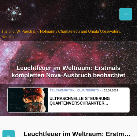
Titelbild: W. Paech & F. Hofmann / Chamaeleon and Onjala Observatory,
Namibia
Leuchtfeuer im Weltraum: Erstmals
kompletten Nova-Ausbruch beobachtet
THERMODYNAMIK | WELLENLEHRE |
23.09.2024
FORSCHER ERZEUGEN
EINDIMENSIONALES GAS AUS LICHT
Leuchtfeuer im Weltraum: Erstmals