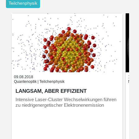
Teilchenphysik
09.08.2018
14.05
Quantenoptik | Teilchenphysik
Monde 
LANGSAM, ABER EFFIZIENT
OR
EN
Intensive Laser-Cluster Wechselwirkungen führen
SA
zu niedrigenergetischer Elektronenemission
Im J
Satu
Mole
Exis
Weis