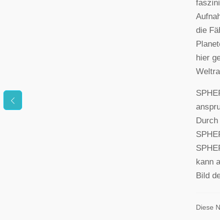
faszin
Aufnah
die Fä
Plane
hier g
Weltr
SPHERE
anspru
Durch 
SPHERE
SPHERE
kann a
Bild d
Diese N