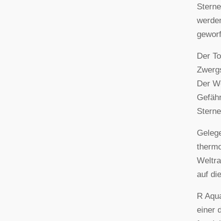
Sterne
werden
gewor
Der To
Zwergs
Der We
Gefähr
Sterne
Gelege
thermo
Weltra
auf di
R Aqua
einer 