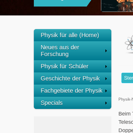
Physik für alle (Home)
Neues aus der
Forschung
Physik für Schüler
Geschichte der Physik
Ste
Fachgebiete der Physik
Physik-
Specials
Beim 
Teles
Doppel