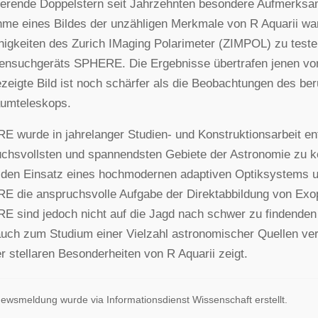
ierende Doppelstern seit Jahrzehnten besondere Aufmerksa
me eines Bildes der unzähligen Merkmale von R Aquarii war
higkeiten des Zurich IMaging Polarimeter (ZIMPOL) zu test
tensuchgeräts SPHERE. Die Ergebnisse übertrafen jenen v
ezeigte Bild ist noch schärfer als die Beobachtungen des 
aumteleskops.
 wurde in jahrelanger Studien- und Konstruktionsarbeit ent
chsvollsten und spannendsten Gebiete der Astronomie zu k
den Einsatz eines hochmodernen adaptiven Optiksystems u
 die anspruchsvolle Aufgabe der Direktabbildung von Exopl
 sind jedoch nicht auf die Jagd nach schwer zu findenden
uch zum Studium einer Vielzahl astronomischer Quellen ve
er stellaren Besonderheiten von R Aquarii zeigt.
ewsmeldung wurde via Informationsdienst Wissenschaft erstellt.