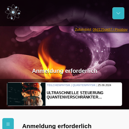
Zufallsbild:
0fjd125gk87 / Pixabay
Anmeldung erforderlich
TEILCHENPHYSIK | QUANTENPHYSIK |
25.09.2024
ULTRASCHNELLE STEUERUNG
QUANTENVERSCHRÄNKTER
ELEKTRONEN
Anmeldung erforderlich