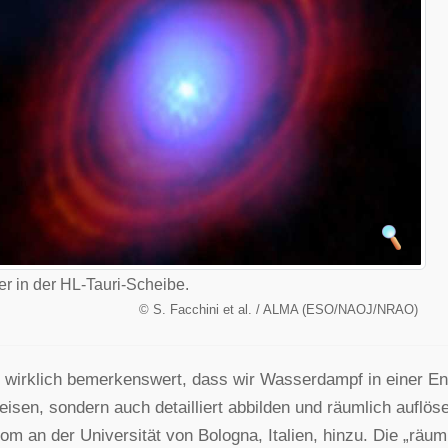
r in der HL-Tauri-Scheibe.
©
S. Facchini et al. / ALMA (ESO/NAOJ/NRAO)
t wirklich bemerkenswert, dass wir Wasserdampf in einer Ent
isen, sondern auch detailliert abbilden und räumlich auflöse
om an der Universität von Bologna, Italien, hinzu. Die „rä