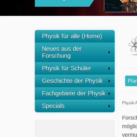
Physik für alle (Home)
Neues aus der
Forschung
Physik für Schüler
Geschichte der Physik
Pla
Fachgebiete der Physik
Physik-
Specials
Forsc
möglic
vermut