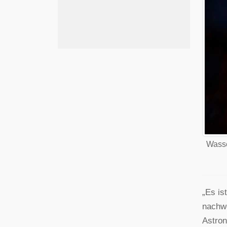
Wasse
„Es is
nachwe
Astron