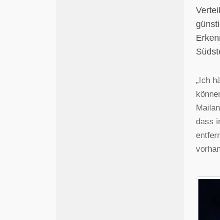
Vertei
günst
Erken
Südste
„Ich h
können
Mailan
dass i
entfer
vorhan