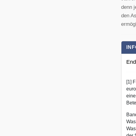
denn j
den As
ermögl
INF
End
[1] 
euro
eine
Bete
Band
Wass
Wass
der 