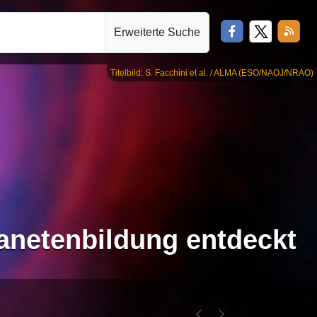
Erweiterte Suche
Titelbild: S. Facchini et al. / ALMA (ESO/NAOJ/NRAO)
netenbildung entdeckt