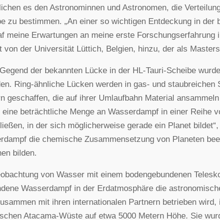
ichen es den Astronominnen und Astronomen, die Verteilun
e zu bestimmen. „An einer so wichtigen Entdeckung in der b
af meine Erwartungen an meine erste Forschungserfahrung i
 von der Universität Lüttich, Belgien, hinzu, der als Masters
 Gegend der bekannten Lücke in der HL-Tauri-Scheibe wurd
en. Ring-ähnliche Lücken werden in gas- und staubreichen 
n geschaffen, die auf ihrer Umlaufbahn Material ansammeln
 eine beträchtliche Menge an Wasserdampf in einer Reihe v
ließen, in der sich möglicherweise gerade ein Planet bildet“,
dampf die chemische Zusammensetzung von Planeten beeinf
en bilden.
obachtung von Wasser mit einem bodengebundenen Teleskop i
ndene Wasserdampf in der Erdatmosphäre die astronomisch
sammen mit ihren internationalen Partnern betrieben wird, 
ischen Atacama-Wüste auf etwa 5000 Metern Höhe. Sie wurde