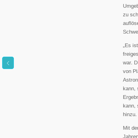
Umgeb
zu sch
auflös
Schwed
„Es is
freige
war. D
von Pl
Astron
kann, 
Ergebn
kann, 
hinzu.
Mit de
Jahren