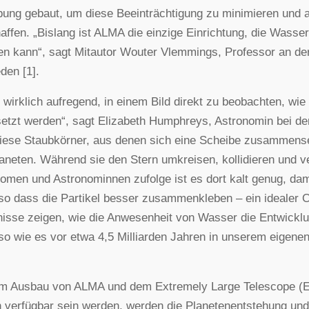
ung gebaut, um diese Beeinträchtigung zu minimieren und
affen. „Bislang ist ALMA die einzige Einrichtung, die Wasse
en kann“, sagt Mitautor Wouter Vlemmings, Professor an der
en [1].
t wirklich aufregend, in einem Bild direkt zu beobachten, w
setzt werden“, sagt Elizabeth Humphreys, Astronomin bei der 
iese Staubkörner, aus denen sich eine Scheibe zusammenset
aneten. Während sie den Stern umkreisen, kollidieren und 
omen und Astronominnen zufolge ist es dort kalt genug, dam
so dass die Partikel besser zusammenkleben – ein idealer Or
isse zeigen, wie die Anwesenheit von Wasser die Entwickl
so wie es vor etwa 4,5 Milliarden Jahren in unserem eigene
m Ausbau von ALMA und dem Extremely Large Telescope (EL
 verfügbar sein werden, werden die Planetenentstehung und 