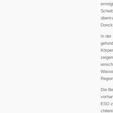
ermögl
Scheib
übertr
Donckt
In der
gefund
Körper
zeigen
einsch
Wasser
Region
Die Be
vorha
ESO zu
chilen