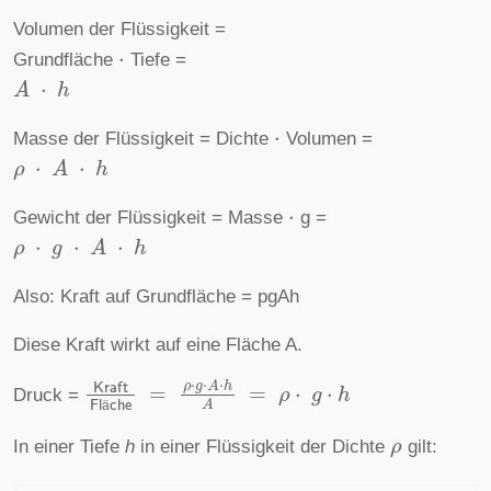
Volumen der Flüssigkeit =
⋅
Grundfläche
Tiefe =
A
⋅
h
⋅
Masse der Flüssigkeit = Dichte
Volumen =
ρ
⋅
A
⋅
h
⋅
Gewicht der Flüssigkeit = Masse
g =
ρ
⋅
g
⋅
A
⋅
h
Also: Kraft auf Grundfläche = pgAh
Diese Kraft wirkt auf eine Fläche A.
Kraft
Fl
ä
che
=
ρ
⋅
g
⋅
A
⋅
h
A
=
ρ
⋅
g
⋅
h
Druck =
ä
ρ
In einer Tiefe
h
in einer Flüssigkeit der Dichte
gilt: