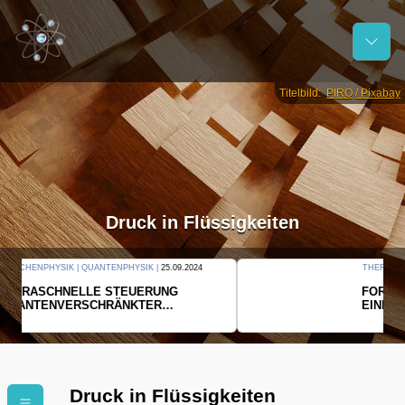
Titelbild:
PIRO
/ Pixabay
Druck in Flüssigkeiten
THERMODYNAMIK | WELLENLEHRE |
23.09.2024
FORSCHER ERZEUGEN
EINDIMENSIONALES GAS AUS LICHT
Druck in Flüssigkeiten