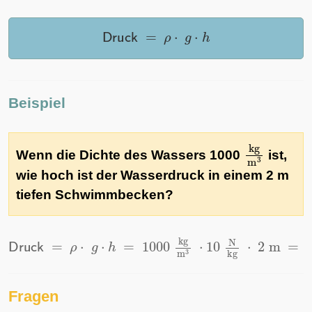
Druck
=
ρ
⋅
g
⋅
h
Beispiel
kg
m
3
Wenn die Dichte des Wassers 1000
ist,
wie hoch ist der Wasserdruck in einem 2 m
tiefen Schwimmbecken?
Druck
=
ρ
⋅
g
⋅
h
=
1000
kg
m
3
⋅
10
N
kg
⋅
2
m
=
200
Fragen