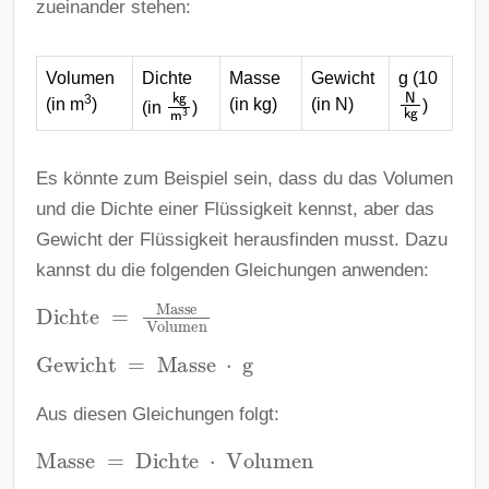
zueinander stehen:
Volumen
Dichte
Masse
Gewicht
g (10
N
kg
kg
m
3
3
(in m
)
(in kg)
(in N)
)
(in
)
Es könnte zum Beispiel sein, dass du das Volumen
und die Dichte einer Flüssigkeit kennst, aber das
Gewicht der Flüssigkeit herausfinden musst. Dazu
kannst du die folgenden Gleichungen anwenden:
Dichte
=
Masse
Volumen
Gewicht
=
Masse
⋅
g
Aus diesen Gleichungen folgt:
Masse
=
Dichte
⋅
Volumen