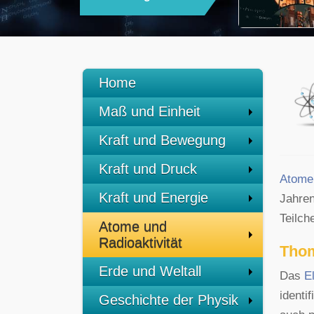
Home
Maß und Einheit
Kraft und Bewegung
Kraft und Druck
Atome
Kraft und Energie
Jahren
Teilch
Atome und
Radioaktivität
Thom
Erde und Weltall
Das
E
identi
Geschichte der Physik