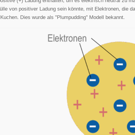
ositive (+) Ladung enthalten, um es elektrisch neutral zu 
ülle von positiver Ladung sein könnte, mit Elektronen, die dar
Kuchen. Dies wurde als "Plumpudding" Modell bekannt.