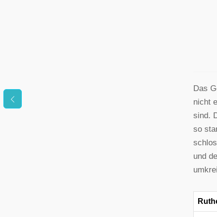
Das G
nicht 
sind. 
so sta
schlos
und de
umkrei
Ruthe